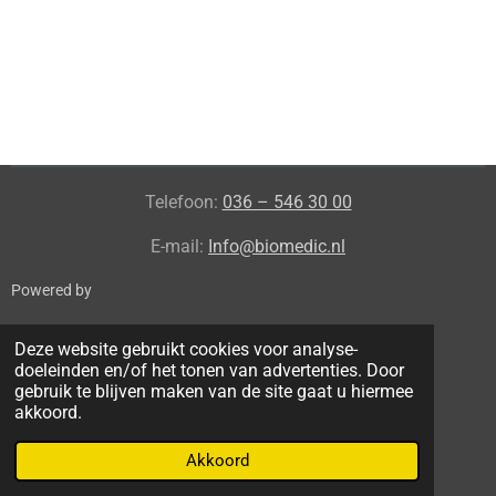
l
e
a
l
e
l
r
e
n
e
n
Telefoon:
036 – 546 30 00
E-mail:
Info@biomedic.nl
Powered by
Deze website gebruikt cookies voor analyse-
doeleinden en/of het tonen van advertenties. Door
gebruik te blijven maken van de site gaat u hiermee
akkoord.
Akkoord
© 2024 tweedehands-Echoapparatuur