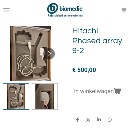
Ga
direct
naar
de
Hitachi
hoofdinhoud
Phased array
9-2
€ 500,00
In winkelwagen
D
D
S
D
e
e
h
e