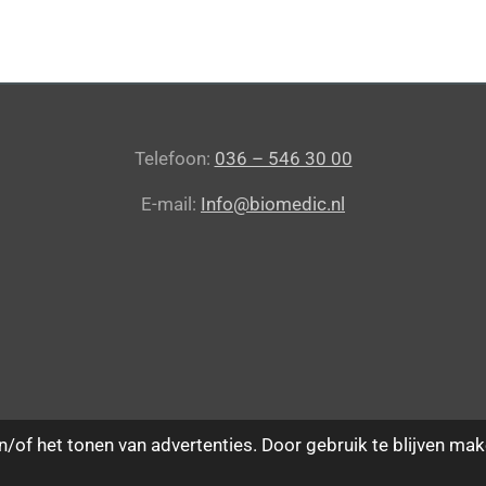
e
l
r
n
e
Telefoon:
036 – 546 30 00
E-mail:
Info@biomedic.nl
/of het tonen van advertenties. Door gebruik te blijven mak