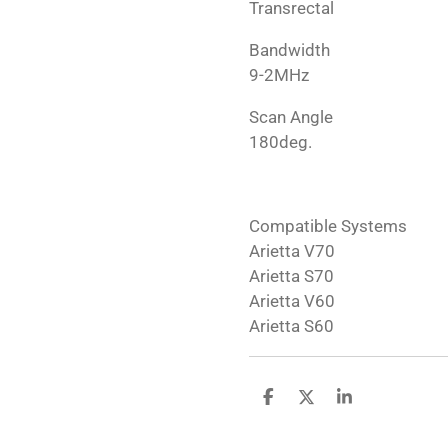
Transrectal
Bandwidth
9-2MHz
Scan Angle
180deg.
Compatible Systems
Arietta V70
Arietta S70
Arietta V60
Arietta S60
D
D
S
e
e
h
l
e
a