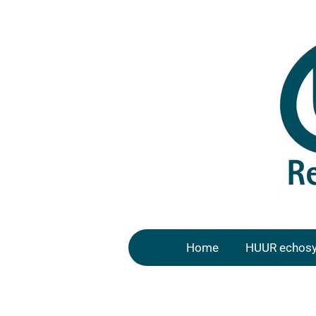
Ga
direct
naar
de
hoofdinhoud
Home
HUUR echos