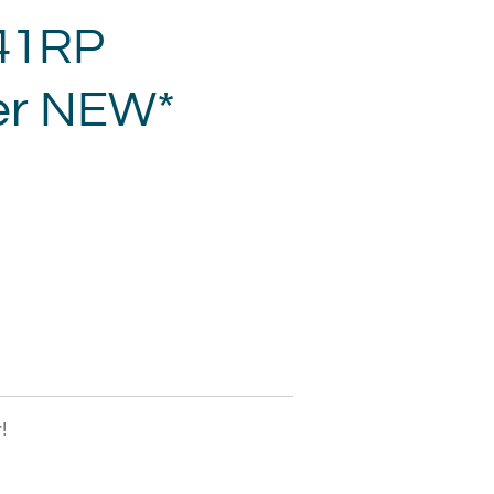
C41RP
er NEW*
!