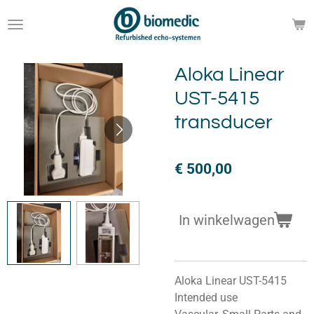
Ga
direct
naar
de
Aloka Linear
hoofdinhoud
UST-5415
transducer
€ 500,00
In winkelwagen
Aloka Linear UST-5415
Intended use