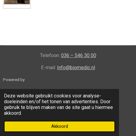
l
e
a
l
e
l
r
e
n
e
n
Telefoon:
036 – 546 30 00
E-mail:
Info@biomedic.nl
Powered by
Deze website gebruikt cookies voor analyse-
doeleinden en/of het tonen van advertenties. Door
gebruik te blijven maken van de site gaat u hiermee
akkoord.
Akkoord
© 2024 tweedehands-Echoapparatuur