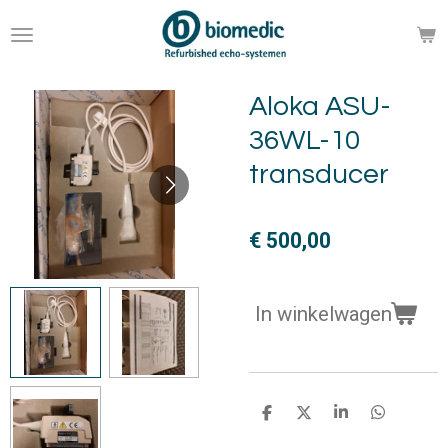
Ga
direct
naar
de
Aloka ASU-
hoofdinhoud
36WL-10
transducer
€ 500,00
In winkelwagen
D
D
S
D
e
e
h
e