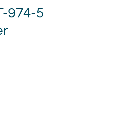
T-974-5
er