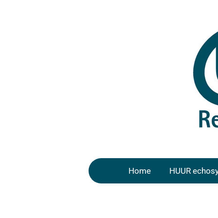
Ga
direct
naar
de
hoofdinhoud
Home
HUUR echos